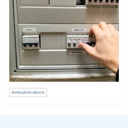
Étiquettes
#
mitsubishi electric
de
la
publication :